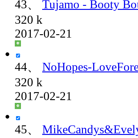
43、
Tujamo - Booty B
320 k
2017-02-21
44、
NoHopes-LoveFore
320 k
2017-02-21
45、
MikeCandys&Evel