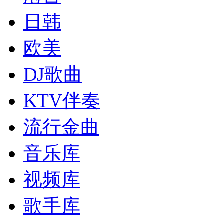
日韩
欧美
DJ歌曲
KTV伴奏
流行金曲
音乐库
视频库
歌手库