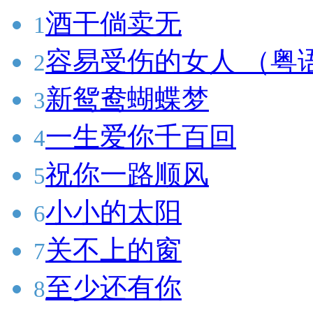
酒干倘卖无
1
容易受伤的女人 （粤
2
新鸳鸯蝴蝶梦
3
一生爱你千百回
4
祝你一路顺风
5
小小的太阳
6
关不上的窗
7
至少还有你
8