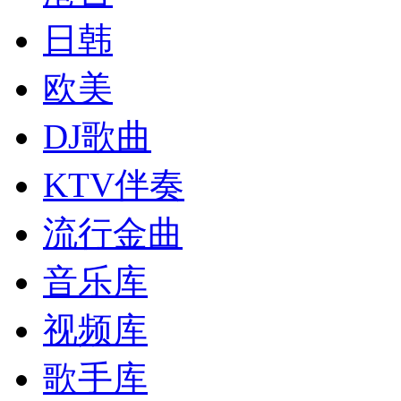
日韩
欧美
DJ歌曲
KTV伴奏
流行金曲
音乐库
视频库
歌手库