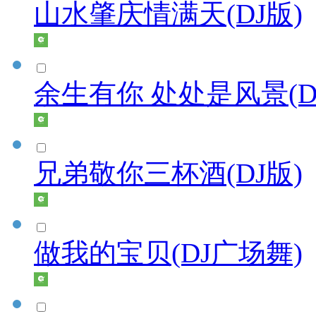
山水肇庆情满天(DJ版)
余生有你 处处是风景(D
兄弟敬你三杯酒(DJ版)
做我的宝贝(DJ广场舞)