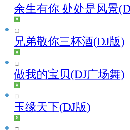
余生有你 处处是风景(D
兄弟敬你三杯酒(DJ版)
做我的宝贝(DJ广场舞)
玉缘天下(DJ版)