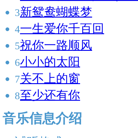
新鸳鸯蝴蝶梦
3
一生爱你千百回
4
祝你一路顺风
5
小小的太阳
6
关不上的窗
7
至少还有你
8
音乐信息介绍