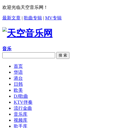
欢迎光临天空音乐网！
最新文章
|
歌曲专辑
|
MV专辑
音乐
搜 索
首页
华语
港台
日韩
欧美
DJ歌曲
KTV伴奏
流行金曲
音乐库
视频库
歌手库