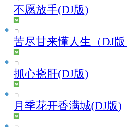
不愿放手(DJ版)
苦尽甘来懂人生（DJ版
抓心挠肝(DJ版)
月季花开香满城(DJ版)