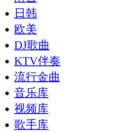
日韩
欧美
DJ歌曲
KTV伴奏
流行金曲
音乐库
视频库
歌手库