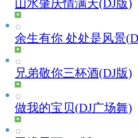
山水肇庆情满天(DJ版)
余生有你 处处是风景(D
兄弟敬你三杯酒(DJ版)
做我的宝贝(DJ广场舞)