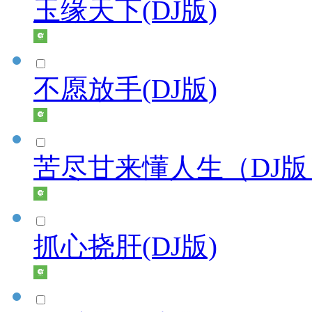
玉缘天下(DJ版)
不愿放手(DJ版)
苦尽甘来懂人生（DJ版
抓心挠肝(DJ版)