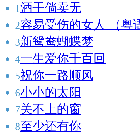
酒干倘卖无
1
容易受伤的女人 （粤
2
新鸳鸯蝴蝶梦
3
一生爱你千百回
4
祝你一路顺风
5
小小的太阳
6
关不上的窗
7
至少还有你
8