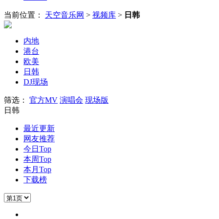
当前位置：
天空音乐网
>
视频库
>
日韩
内地
港台
欧美
日韩
DJ现场
筛选：
官方MV
演唱会
现场版
日韩
最近更新
网友推荐
今日Top
本周Top
本月Top
下载榜