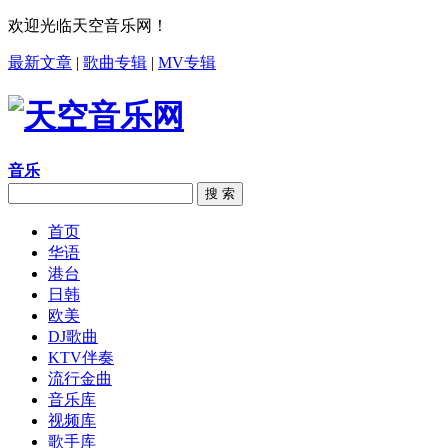
欢迎光临天空音乐网！
最新文章
|
歌曲专辑
|
MV专辑
音乐
搜 索
首页
华语
港台
日韩
欧美
DJ歌曲
KTV伴奏
流行金曲
音乐库
视频库
歌手库