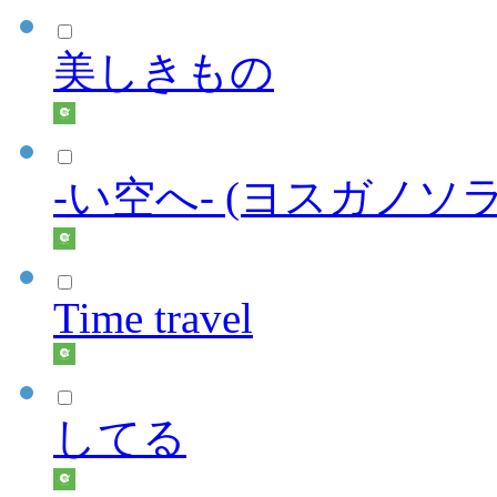
美しきもの
-い空へ- (ヨスガノソ
Time travel
してる