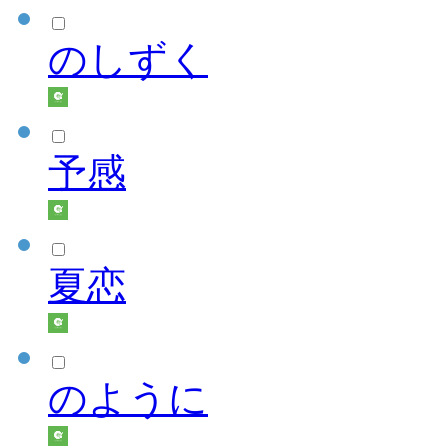
のしずく
予感
夏恋
のように