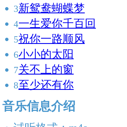
新鸳鸯蝴蝶梦
3
一生爱你千百回
4
祝你一路顺风
5
小小的太阳
6
关不上的窗
7
至少还有你
8
音乐信息介绍