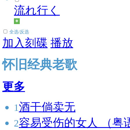
流れ行く
全选/反选
加入刻碟
播放
怀旧经典老歌
更多
酒干倘卖无
1
容易受伤的女人 （粤
2