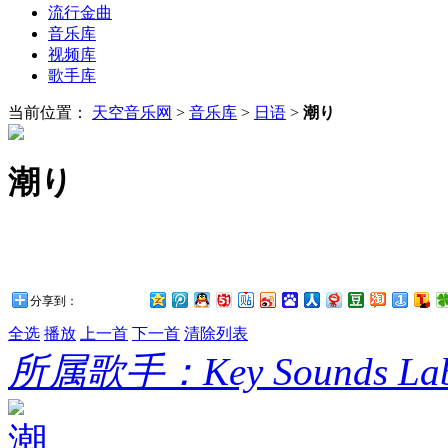
流行金曲
音乐库
视频库
歌手库
当前位置：
天空音乐网
>
音乐库
>
日语
>
潮り
潮り
分享到：
全选
播放
上一首
下一首
清除列表
所属歌手：Key Sounds Lab