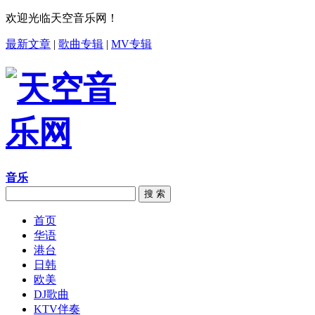
欢迎光临天空音乐网！
最新文章
|
歌曲专辑
|
MV专辑
音乐
搜 索
首页
华语
港台
日韩
欧美
DJ歌曲
KTV伴奏