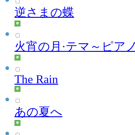
逆さまの蝶
火宵の月·テマ～ピア
The Rain
あの夏へ