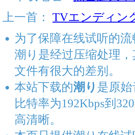
上一首：
TVエンディン
为了保障在线试听的流
潮り是经过压缩处理，
文件有很大的差别。
本站下载的
潮り
是原始
比特率为192Kbps到3
高清晰。