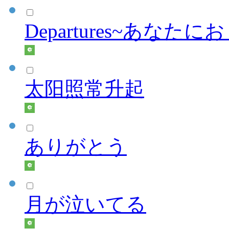
Departures~あなた
太阳照常升起
ありがとう
月が泣いてる