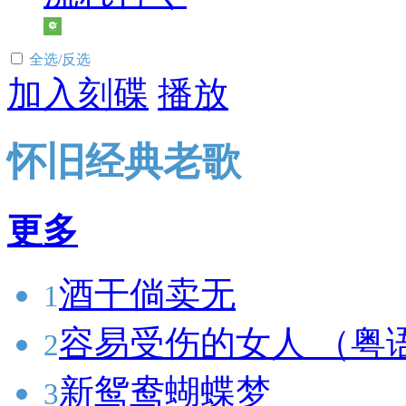
全选/反选
加入刻碟
播放
怀旧经典老歌
更多
酒干倘卖无
1
容易受伤的女人 （粤
2
新鸳鸯蝴蝶梦
3