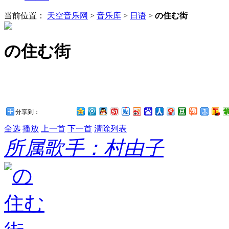
当前位置：
天空音乐网
>
音乐库
>
日语
>
の住む街
の住む街
分享到：
全选
播放
上一首
下一首
清除列表
所属歌手：村由子