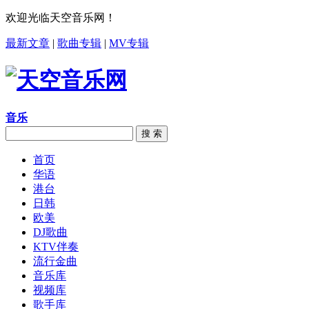
欢迎光临天空音乐网！
最新文章
|
歌曲专辑
|
MV专辑
音乐
搜 索
首页
华语
港台
日韩
欧美
DJ歌曲
KTV伴奏
流行金曲
音乐库
视频库
歌手库