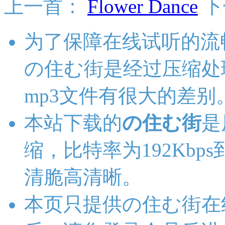
上一首：
Flower Dance
下
为了保障在线试听的流
の住む街是经过压缩处
mp3文件有很大的差别
本站下载的
の住む街
是
缩，比特率为192Kbps
清脆高清晰。
本页只提供の住む街在