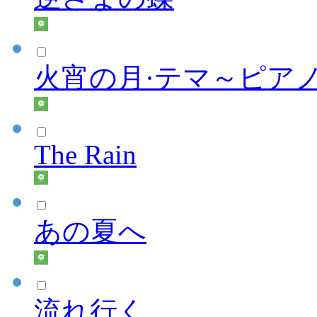
火宵の月·テマ～ピア
The Rain
あの夏へ
流れ行く