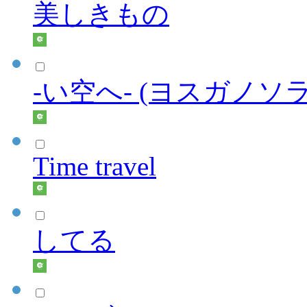
美しきもの
-い空へ- (ヨスガノソ
Time travel
してる