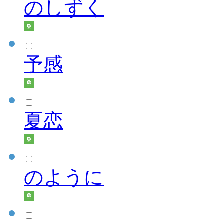
のしずく
予感
夏恋
のように