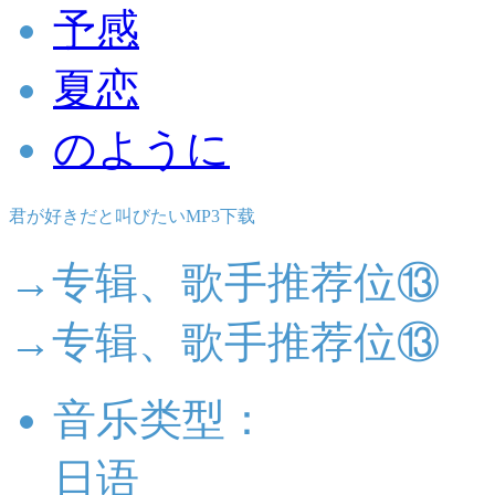
予感
夏恋
のように
君が好きだと叫びたいMP3下载
→专辑、歌手推荐位⑬
→专辑、歌手推荐位⑬
音乐类型：
日语