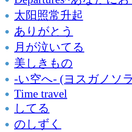
太阳照常升起
ありがとう
月が泣いてる
美しきもの
-い空へ- (ヨスガノソ
Time travel
してる
のしずく