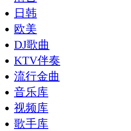
日韩
欧美
DJ歌曲
KTV伴奏
流行金曲
音乐库
视频库
歌手库