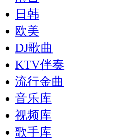
日韩
欧美
DJ歌曲
KTV伴奏
流行金曲
音乐库
视频库
歌手库