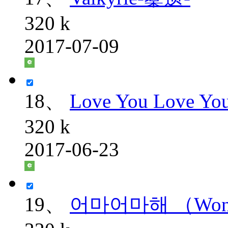
320 k
2017-07-09
18、
Love You Love Yo
320 k
2017-06-23
19、
어마어마해 （Wonder