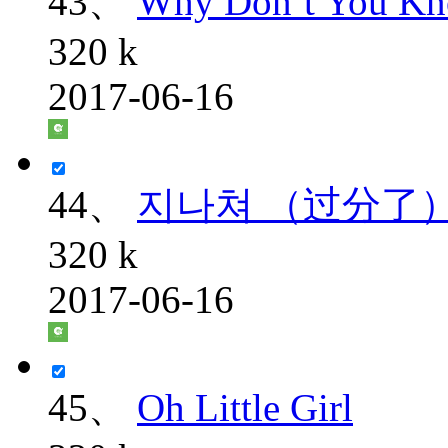
43、
Why Don’t You K
320 k
2017-06-16
44、
지나쳐 （过分了
320 k
2017-06-16
45、
Oh Little Girl