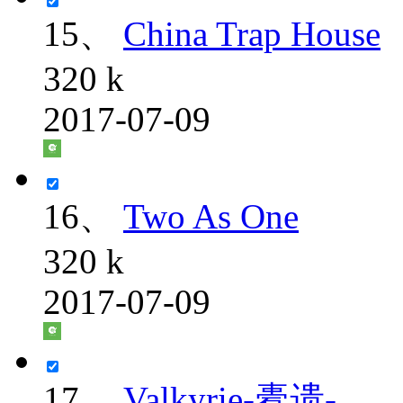
15、
China Trap House
320 k
2017-07-09
16、
Two As One
320 k
2017-07-09
17、
Valkyrie-橐遗-