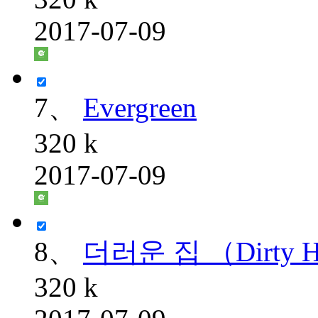
2017-07-09
7、
Evergreen
320 k
2017-07-09
8、
더러운 집 （Dirty H
320 k