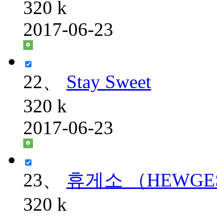
320 k
2017-06-23
22、
Stay Sweet
320 k
2017-06-23
23、
휴게소 （HEWGE
320 k